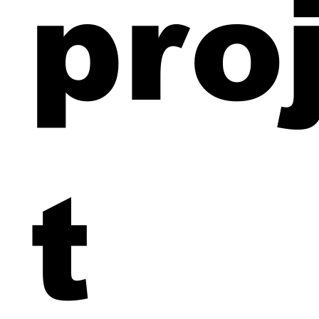
pro
t